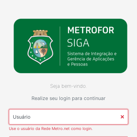
Seja bem-vindo.
Realize seu login para continuar
Usuário
Use o usuário da Rede Metro.net como login.